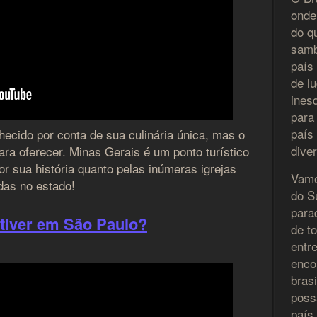
onde
do q
samb
país
de lu
ines
para
país
ecido por conta de sua culinária única, mas o
diver
ra oferecer. Minas Gerais é um ponto turístico
por sua história quanto pelas inúmeras igrejas
Vamo
das no estado!
do Su
para
tiver em São Paulo?
de t
entr
enco
bras
poss
país 