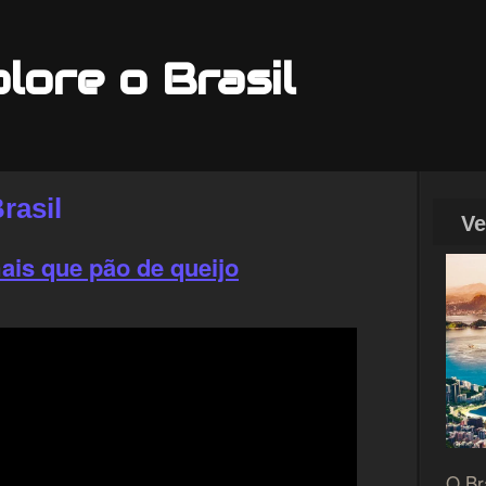
plore o Brasil
rasil
Ve
ais que pão de queijo
O Bra